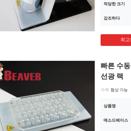
적당한 크기
강조하다
최고
빠른 수동 
선광 랙
가격:
협상 가능
상품명
메소드베이스