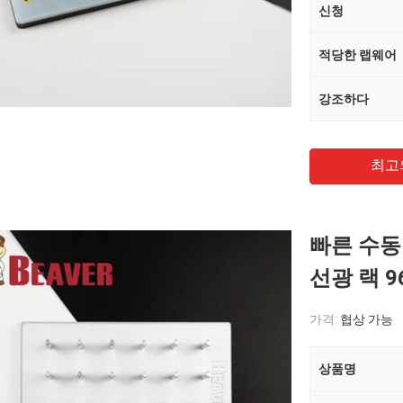
신청
적당한 랩웨어
강조하다
최고
빠른 수동
선광 랙 96
가격:
협상 가능
상품명