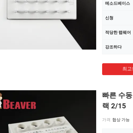
메소드베이스
신청
적당한 랩웨어
강조하다
최고
빠른 수동
랙 2/15
가격:
협상 가능