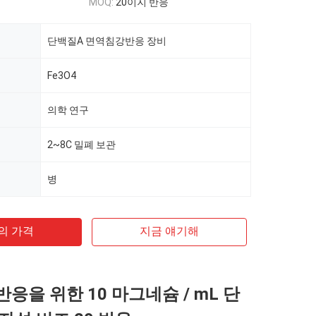
MOQ:
20이지 반응
단백질A 면역침강반응 장비
Fe3O4
의학 연구
2~8C 밀폐 보관
병
의 가격
지금 얘기해
응을 위한 10 마그네슘 / mL 단