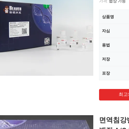
가격:
협상 가능
상품명
자심
용법
저장
포장
최고
면역침강반