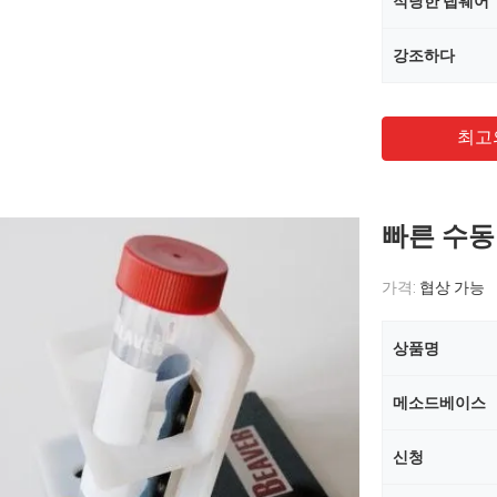
적당한 랩웨어
강조하다
최고
빠른 수동 
가격:
협상 가능
상품명
메소드베이스
신청