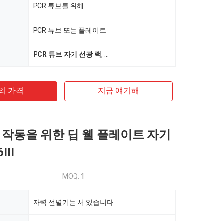
PCR 튜브를 위해
PCR 튜브 또는 플레이트
PCR 튜브 자기 선광 랙
,
비버데비스 자기 선광 입지
,
96I 자기 
의 가격
지금 얘기해
 작동을 위한 딥 웰 플레이트 자기
III
MOQ:
1
자력 선별기는 서 있습니다