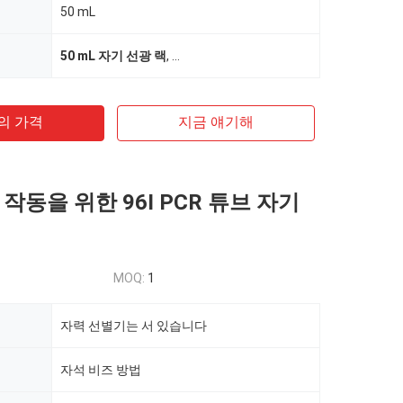
50 mL
50 mL 자기 선광 랙
,
비버데비스 자력 선별기 입지
,
원심 분리관
의 가격
지금 얘기해
작동을 위한 96I PCR 튜브 자기
MOQ:
1
자력 선별기는 서 있습니다
자석 비즈 방법