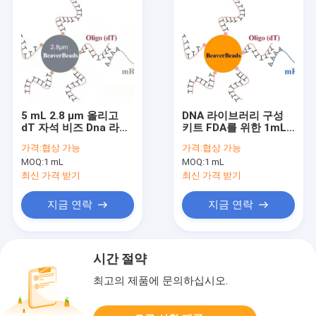
5 mL 2.8 μm 올리고
DNA 라이브러리 구성
dT 자석 비즈 Dna 라이
키트 FDA를 위한 1mL
브러리 구성 키트는 고
2.8 μm 올리고 dT 자석
가격:
협상 가능
가격:
협상 가능
급 품질 ｍＲＮＡ를 사
비즈
MOQ:
1 mL
MOQ:
1 mL
로잡습니다
최신 가격 받기
최신 가격 받기
지금 연락
지금 연락
시간 절약
최고의 제품에 문의하십시오.