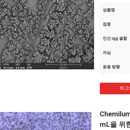
상품명
집중
인간 igg 결합
자심
응용 방향
최고
Chemilu
mL을 위