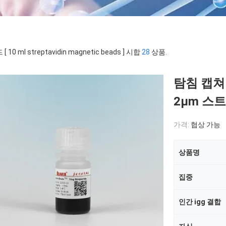
[ 10 ml streptavidin magnetic beads ] 시합
28
상품.
탐침 캡쳐 
2μm 스
가격:
협상 가능
상품명
집중
인간 igg 결합