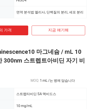
Fe3O4
면역 분석법 엘리사, 단백질의 분리, 세포 분리
의 가격
지금 얘기해
minescence10 마그네슘 / mL 10
한 300nm 스트렙트아비딘 자기 비
MOQ:
1 mL /는 병에 담습니다
스트렙타비딘 SA 맥비드스
10 mg/mL