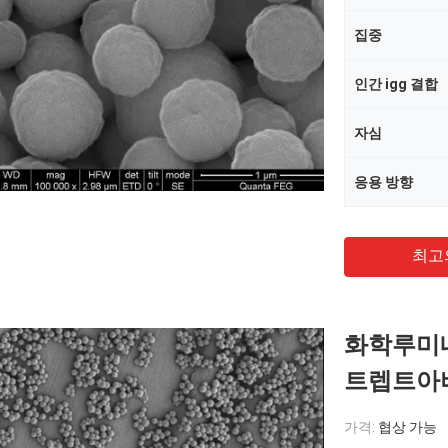
집중
인간 igg 결합
자심
응용 방향
최고
화학루미네
트렙트아
가격:
협상 가능