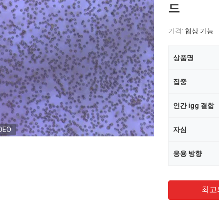
드
가격:
협상 가능
상품명
집중
인간 igg 결합
DEO
자심
응용 방향
최고