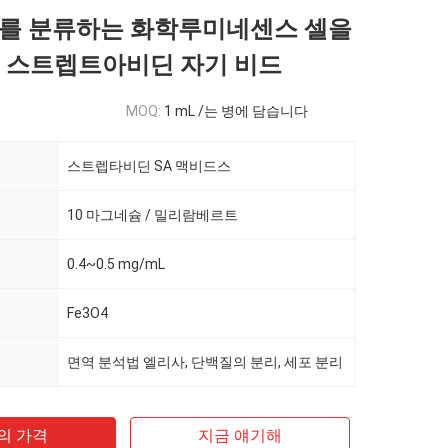
를 분류하는 화학루미네센스 셀을
m 스트렙트아비딘 자기 비드
MOQ:
1 mL /는 병에 담습니다
스트렙타비딘 SA 맥비드스
10 마그네슘 / 밀리람베르트
0.4~0.5 mg/mL
Fe3O4
면역 분석법 엘리사, 단백질의 분리, 세포 분리
의 가격
지금 얘기해