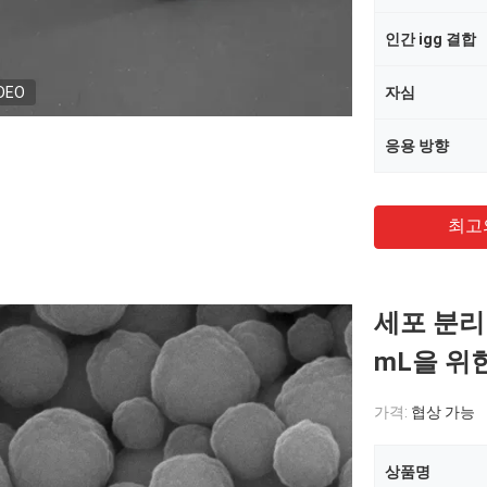
인간 igg 결합
DEO
자심
응용 방향
최고
세포 분리 
mL을 위
가격:
협상 가능
상품명