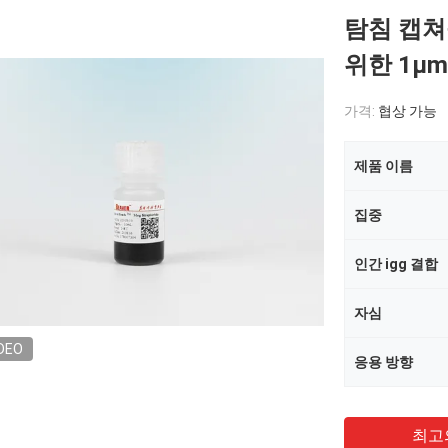
탐침 캡쳐
위한 1μ
가격:
협상 가능
제품 이름
집중
인간 igg 결합
자심
DEO
응용 방향
최고