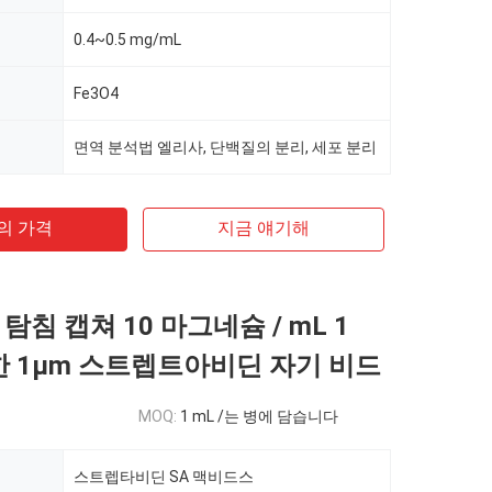
0.4~0.5 mg/mL
Fe3O4
면역 분석법 엘리사, 단백질의 분리, 세포 분리
의 가격
지금 얘기해
탐침 캡쳐 10 마그네슘 / mL 1
한 1μm 스트렙트아비딘 자기 비드
MOQ:
1 mL /는 병에 담습니다
스트렙타비딘 SA 맥비드스