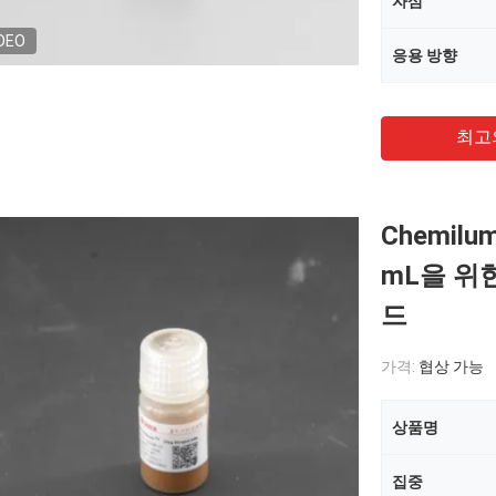
자심
DEO
응용 방향
최고
Chemilu
mL을 위
드
가격:
협상 가능
상품명
집중