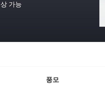
상 가능
격
풍모