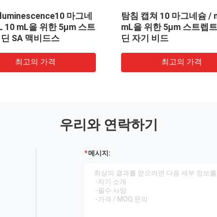
scence10 마그네
화학루미네센스 세포 분리를 위
을 위한 300nm 스
한 2.8μm 스트렙트아비딘 자기
기 비드
비드
 가격
최고의 가격
우리와 연락하기
메시지: