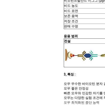
비오틴프릴산드 이그그 (μg/
비드 농도
비드 표면
보존 용액
저장 조건
판매 수명
응용 범위
전설
3, 특징 :
오우 우수한 바이오틴 분자
오우 좋은 안정성
빠른 오우와 민감한 자기를 
오우는 다양한 실험 조건에
오우 최적화된 중단 능력