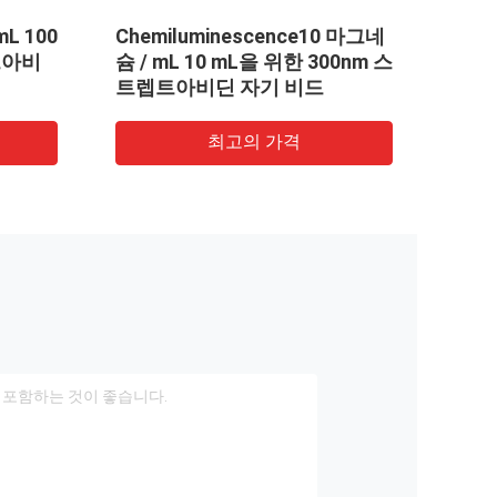
화학루미네센스 10 마그네슘 /
2.8μm 스트
mL 1 mL을 위한 2μm 스트렙타
리 10 마그네슘 
비딘 SA 맥비드스
위한 자석 비
최고의 가격
최고