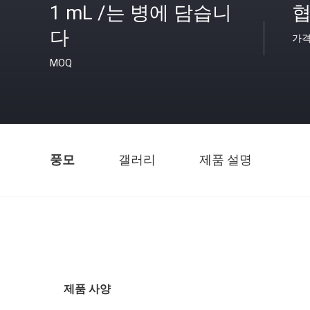
1 mL /는 병에 담습니
협
다
가
MOQ
풍모
갤러리
제품 설명
제품 사양