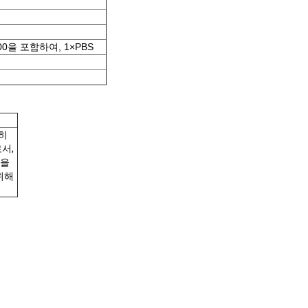
n-300을 포함하여, 1×PBS
히
로서,
원을
위해