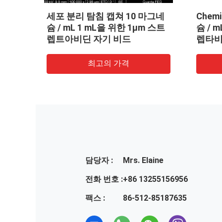
탐침 캡쳐 10 마그네슘 / mL 100
Chemilumine
mL을 위한 5μm 스트렙트아비
슘 / mL 10 mL
딘 자기 비드
트렙트아비딘 자
최고의 가격
최고의
담당자 :
Mrs. Elaine
전화 번호 :
+86 13255156956
팩스 :
86-512-85187635