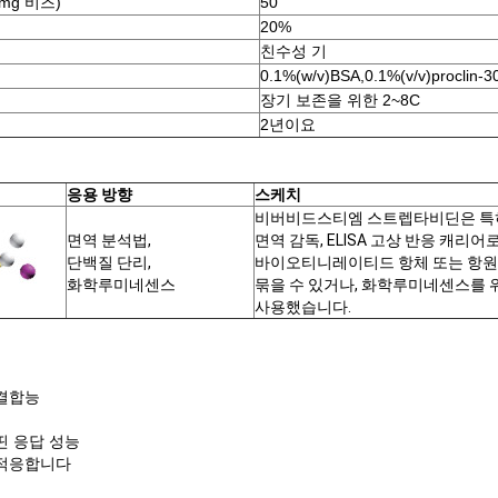
mg 비즈)
50
20%
친수성 기
0.1%(w/v)BSA,0.1%(v/v)procli
장기 보존을 위한 2~8C
2년이요
응용 방향
스케치
비버비드스티엠
스트렙타비딘은 특
면역 분석법,
면역 감독, ELISA 고상 반응 캐리어
단백질 단리,
바이오티니레이티드 항체 또는 항
화학루미네센스
묶을 수 있거나, 화학루미네센스를 
사용했습니다.
 결합능
띤 응답 성능
 적응합니다