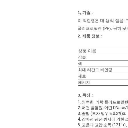
1, 기술 :
이 적합렬은
대 용적 샘플 
폴리프로필렌 (PP), 극히 낮은
2. 제품 정보 :
상품 이름
상술
색
최대 리간드 바인딩
재료
패키지
3. 특징 :
1. 명백한, 의학 폴리프로필렌 (
2. 어떤 발열원, 어떤 DNase/R
3. 졸업 (오차 범위 ± 0.2%)
4. 감마선 광선 방사에 의한 소
5. 고온과 고압 소독 (121 'Ｃ