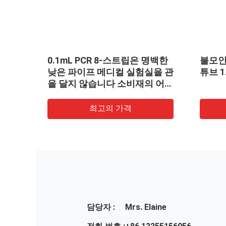
15mL 원심 분리관 의학 실험실
원추형 최저 50m
소비재의 원추형 바닥부는 불모
은 불모인 자루에
인 자루에 넣어져서 괴롭혔습니
혔습니다
다
최고의 가격
최고의
담당자 :
Mrs. Elaine