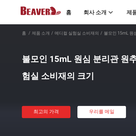
홈
회사 소개
제품
홈
/
제품 소개
/
메디컬 실험실 소비재의
/
불모인 15mL 
불모인 15mL 원심 분리관 원
험실 소비재의 크기
최고의 가격
우리를 메일