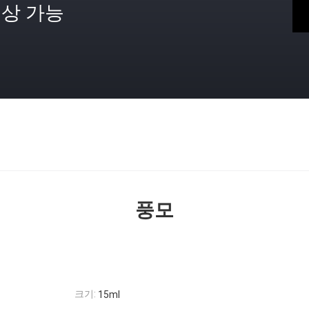
상 가능
격
풍모
크기:
15ml