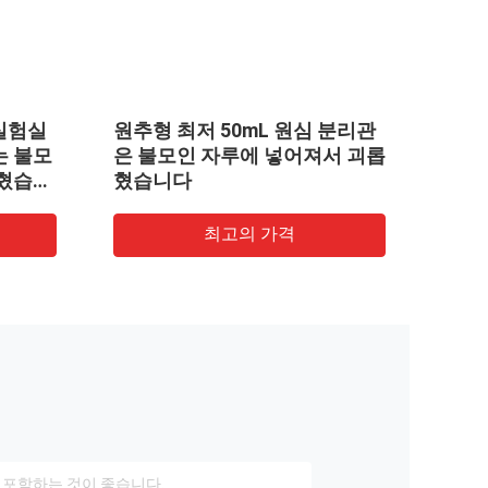
불모인 밀봉고리와 의학 폴리프
0.2mL PCR 
로필렌 1.8 mL 샘플 수집 물약병
의 명백한 높은 
니오 커버한 의
답니다
최고의 가격
최고의