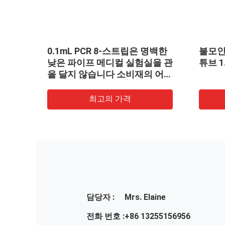
CR 8-스트립은 명백한
불모인 돌려서 여는 뚜껑과 원
 메디컬 실험실을 관
튜브 1.5 mL 샘플 바이알
습니다 소비재의 어떤
최고의 가격
최고의 가격
담당자 :
Mrs. Elaine
전화 번호 :
+86 13255156956