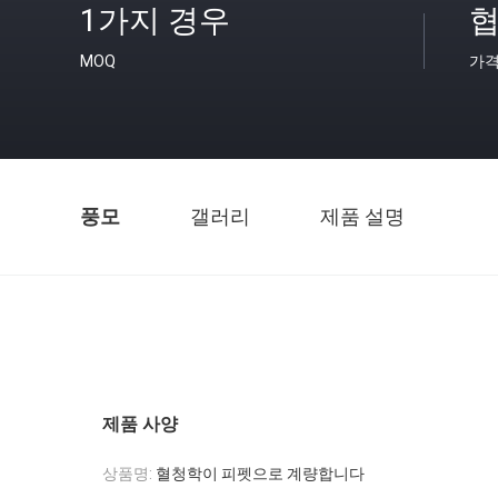
1가지 경우
협
MOQ
가
풍모
갤러리
제품 설명
제품 사양
상품명:
혈청학이 피펫으로 계량합니다