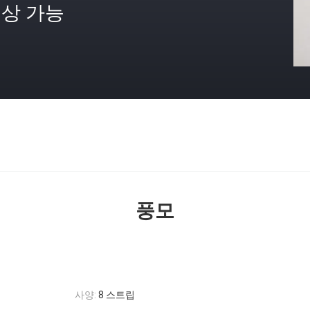
상 가능
격
풍모
사양:
8 스트립