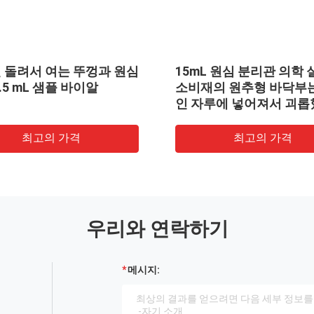
심
15mL 원심 분리관 의학 실험실
원추형 최저
소비재의 원추형 바닥부는 불모
은 불모인
인 자루에 넣어져서 괴롭혔습니
혔습니다
다
최고의 가격
우리와 연락하기
메시지: