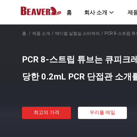
홈
회사 소개
제품
홈
/
제품 소개
/
메디컬 실험실 소비재의
/
PCR 8-스트립 
PCR 8-스트립 튜브는 큐피크
당한 0.2mL PCR 단접관 소
최고의 가격
우리를 메일