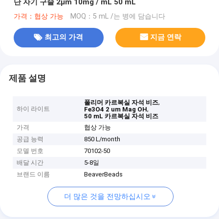
단 자기 구슬 2μm 10mg / mL 50 mL
가격：협상 가능
MOQ：5 mL /는 병에 담습니다
최고의 가격
지금 연락
제품 설명
,
폴리머 카르복실 자석 비즈
하이 라이트
,
Fe3O4 2 um Mag OH
50 mL 카르복실 자석 비즈
가격
협상 가능
공급 능력
850 L/month
모델 번호
70102-50
배달 시간
5-8일
브랜드 이름
BeaverBeads
더 많은 것을 전망하십시오