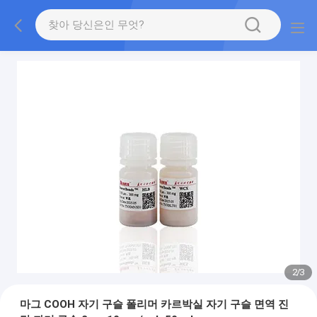
2
/
3
마그 COOH 자기 구슬 폴리머 카르박실 자기 구슬 면역 진