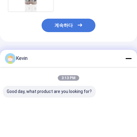
계속하다
추천된 제품
Kevin
3:13 PM
Good day, what product are you looking for?
면역 분석 등급의 자기
면역 진단 자성 폴리머
Fe3O4 폴리머
폴리머 구슬, 1μm 크기
비즈 1μm 10 마그네슘
마그그레드 면역
5mL
/ mL 5 mL
마그그레드 2μm
/ mL 5mL
최고의 가격
최고의 가격
최고의 