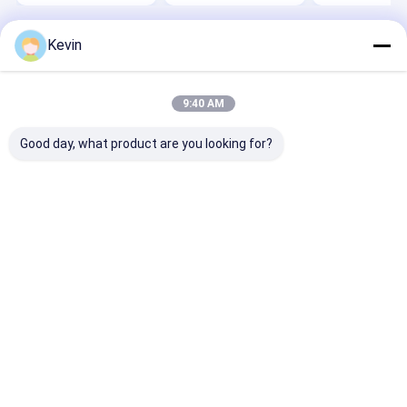
Kevin
Desktop Site
홈
사이트맵
연락처
Privacy Policy
사이트맵
품질
실리카 자석 비즈
중국 공장.Copyright © 2026 BEAVER
9:40 AM
Biomedical Engineering Co., LTD.. All Rights Reserved.
Good day, what product are you looking for?
집
제품
동영상