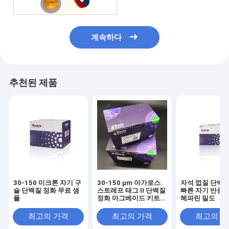
계속하다
추천된 제품
30-150 미크론 자기 구
30-150 μm 아가로스
자석 껍질 단백질
슬 단백질 정화 무료 샘
스트레프 태그 II 단백질
빠른 자기 반응과
플
정화 마그베이드 키트
헤파린 밀도
10% 부피 비율
최고의 가격
최고의 가격
최고의 