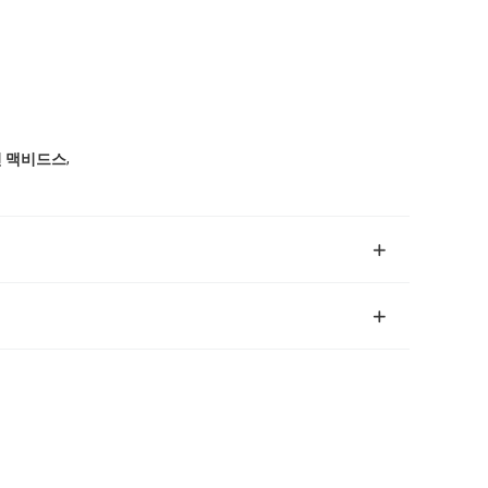
,
린 맥비드스