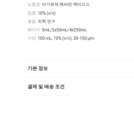
상품명:
아가로제 헤파린 맥비드스
집중:
10% (v/v)
용법:
의학 연구
패키지:
5mL/2x50mL/4x250mL
사양:
100 mL, 10% (v/v), 30-150 μm
기본 정보
결제 및 배송 조건