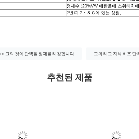
정제수
20%V/V 에탄올에 스위티치
(
2년 때 2 ~ 8 Ｃ에 있는 상점,
 um 그의 것이 단백질 정제를 태깅합니다
그의 태그 자석 비즈 단
추천된 제품