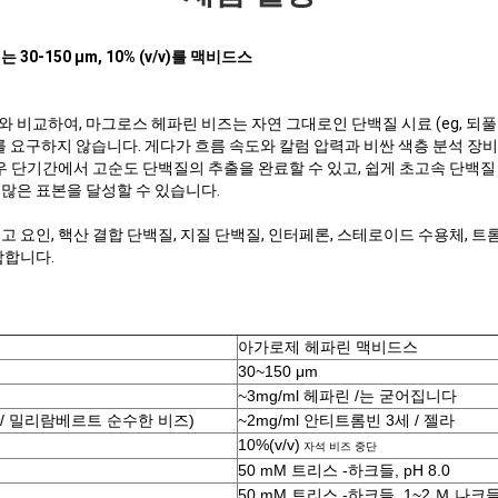
0-150 μm, 10% (v/v)를 맥비드스
 비교하여, 마그로스 헤파린 비즈는 자연 그대로인 단백질 시료 (eg, 되
 요구하지 않습니다. 게다가 흐름 속도와 칼럼 압력과 비싼 색층 분석 장
우 단기간에서 고순도 단백질의 추출을 완료할 수 있고, 쉽게 초고속 단백질
많은 표본을 달성할 수 있습니다.
응고 요인, 핵산 결합 단백질, 지질 단백질, 인터페론, 스테로이드 수용체, 
합합니다.
아가로제 헤파린 맥비드스
30~150 μm
~3mg/ml 헤파린 /는 굳어집니다
/ 밀리람베르트 순수한 비즈)
~2mg/ml 안티트롬빈 3세 / 젤라
10%(v/v)
자석 비즈 중단
50 mM 트리스 -하크들, pH 8.0
50 mM 트리스 -하크들, 1~2 Ｍ 나크들,