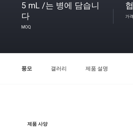
5 mL /는 병에 담습니
협
다
가
MOQ
풍모
갤러리
제품 설명
제품 사양