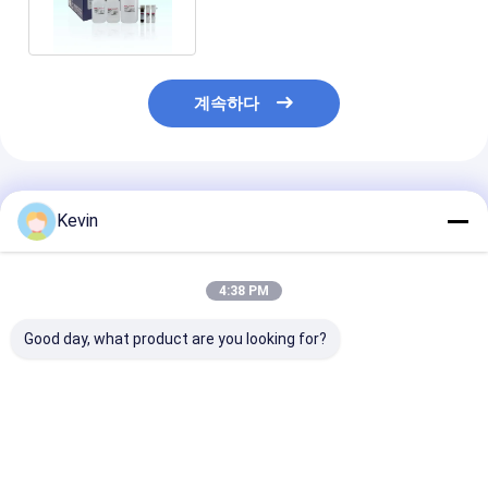
계속하다
추천된 제품
Kevin
4:38 PM
Good day, what product are you looking for?
비버비즈TM 핵산 키트
BeaverBeads™
비버비드TM DNA
PCR 정화 반응기 DNA
Nucleic Acid
RNA 혈액 핵산 
복구 및 PCR 제품에서
Extraction And
석 비드 키트 유
불순물을 제거하기 위해
Purification Kit
출 RNA 추출 키
Magnetic Bead
최고의 가격
최고의 가격
최고의 