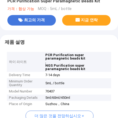
PCR Purification Super Paramagnetic Beads Kit
가격：협상 가능
MOQ：5mL / bottle
최고의 가격
지금 연락
제품 설명
PCR Purification super
paramagnetic beads kit
하이 라이트
,
NGS Purification super
paramagnetic beads kit
Delivery Time
7-14 days
Minimum Order
5mL / bottle
Quantity
Model Number
70407
Packaging Details
5ml/60ml/450ml
Place of Origin
Suzhou，China
더 많은 것을 전망하십시오