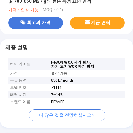
및 700-850 M2 / g의 높은 특정 표면 면적
가격：협상 가능
MOQ：0.1g
최고의 가격
지금 연락
제품 설명
,
Fe3O4 WCX 자기 회자
하이 라이트
자기 코어 WCX 자기 회자
가격
협상 가능
공급 능력
850 L/month
모델 번호
71111
배달 시간
7~14일
브랜드 이름
BEAVER
더 많은 것을 전망하십시오