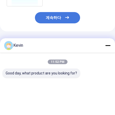
계속하다
추천된 제품
Kevin
11:52 PM
Good day, what product are you looking for?
BeaverBeads 매그로즈
BeaverBeads 총 아플
BeaverBeads™ 
DEAE 자기 구슬
라톡신 정제 키트
DYKDDDDK 자
(Fe3O4 자성 비드 방
법)
최고의 가격
최고의 가격
최고의 